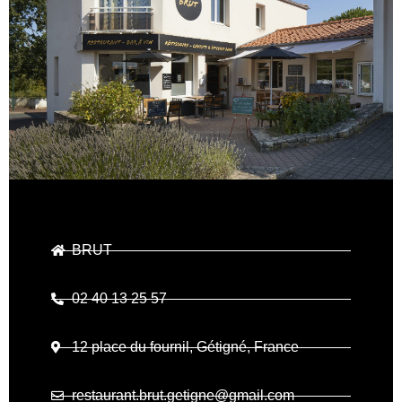
BRUT
02 40 13 25 57
12 place du fournil, Gétigné, France
restaurant.brut.getigne@gmail.com